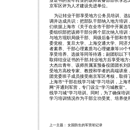
业证书的去年转业的该师装备部部长李志
京军区评为人才建设先进单位。
为让转业干部享受地方公务员培训、选拔
调并达成共识：把部队干部纳入地方培训
们依据上海市《关于在全市干部中开展选
委组织部把该师干部分两个层次纳入培训
与地方现职局级干部、局级后备干部和市
委党校、复旦大学、上海交通大学、同济
者素养、干部心理素质与心理健康等10个
享受培养、选拔等同等待遇；副团职以下干
取得结业证书的干部,转业地方后享受地
大杰出青年、该师所属某预备役团团长刘
受地方高校专家、教授和学者的高端讲座
团党委班子成员接受南京军区考核，取得
上海市“干部在线学习城”学习培训，上海
网”开通到军营，专门设立“学习城教室”
线学习城”学习培训。同时，为了确保培
学习培训情况作为干部立功受奖、培养使
上一主题：
女国防生的军营初记录