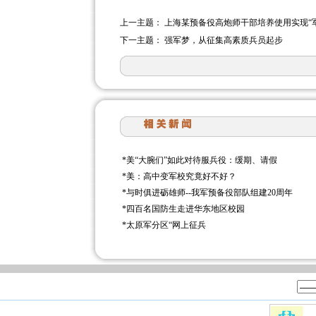
上一主题：
上海某预备役高炮师干部培养使用实现“
下一主题：
强军梦，从征集高素质兵员起步
*
美“大腕们”如此对待服兵役：缓期、请假
*
美：高中变军校究竟好不好？
*
与时俱进砺雄师--我军预备役部队组建20周年
*
四百名国防生走进华东地区校园
*
太原军分区“网上征兵