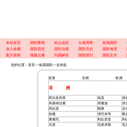
本站首页
国防要闻
热点追踪
台海局势
各国国防
加入收藏
国防思想
国防法规
国防历史
国防地理
图片新闻
视频点播
问题解答
国防报刊
国防文学
您的位置：
首页
>>
各国国防
>>
吉布提
亚洲
非洲
欧洲
非 洲
阿尔及利亚
埃及
埃
布基纳法索
布隆迪
赤
冈比亚
刚果
吉
加蓬
津巴布韦
喀
莱索托
利比里亚
利
马里
毛里求斯
毛