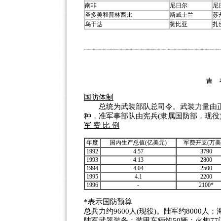
南非
尼日尔
尼
圣多美和普林西比
斯威士兰
苏
乌干达
赞比亚
扎
吉
国防体制
总统为武装部队总司令。武装力量由正
种，准军事部队由宪兵(隶属国防部，现役
军 费 比 例
年度
国内生产总值(亿美元)
军费开支(万美
1992
4.57
3790
1993
4.13
2800
1994
4.04
2500
1995
4.1
2200
1996
-
2100*
*表示国防预算
总兵力约9600人(现役)。陆军约8000人；
陆军武器装备：装甲车辆约50辆；火炮77