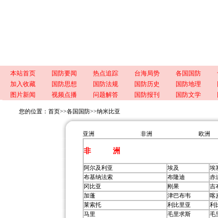
本站首页
国防要闻
热点追踪
台海局势
各国国防
加入收藏
国防思想
国防法规
国防历史
国防地理
图片新闻
视频点播
问题解答
国防报刊
国防文学
您的位置：
首页
>>
各国国防
>>
纳米比亚
亚洲
非洲
欧洲
非 洲
阿尔及利亚
埃及
埃
布基纳法索
布隆迪
赤
冈比亚
刚果
吉
加蓬
津巴布韦
喀
莱索托
利比里亚
利
马里
毛里求斯
毛