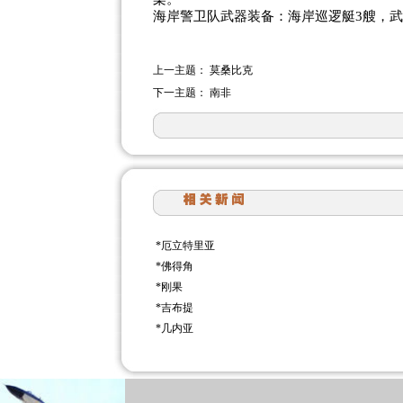
海岸警卫队武器装备：海岸巡逻艇3艘，
上一主题：
莫桑比克
下一主题：
南非
*
厄立特里亚
*
佛得角
*
刚果
*
吉布提
*
几内亚