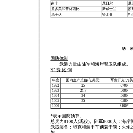
南非
尼日尔
尼
圣多美和普林西比
斯威士兰
苏
乌干达
赞比亚
扎
纳 
国防体制
武装力量由陆军和海岸警卫队组成。
军 费 比 例
年度
国内生产总值(亿美元)
军费开支(万美
1992
25
6700
1993
21.7
5000
1994
24
5600
1995
25
6500
1996
-
8100*
*表示国防预算。
总兵力8100人(现役)。陆军8000人；海岸
武器装备：坦克和装甲车辆若干辆；火炮2
架。