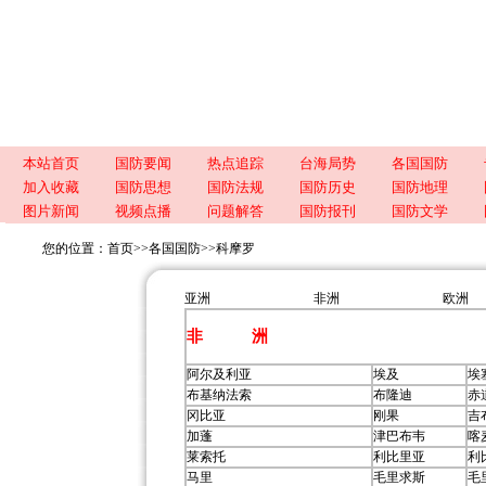
本站首页
国防要闻
热点追踪
台海局势
各国国防
加入收藏
国防思想
国防法规
国防历史
国防地理
图片新闻
视频点播
问题解答
国防报刊
国防文学
您的位置：
首页
>>
各国国防
>>
科摩罗
亚洲
非洲
欧洲
非 洲
阿尔及利亚
埃及
埃
布基纳法索
布隆迪
赤
冈比亚
刚果
吉
加蓬
津巴布韦
喀
莱索托
利比里亚
利
马里
毛里求斯
毛