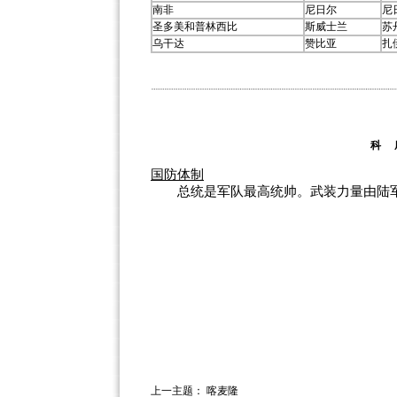
南非
尼日尔
尼
圣多美和普林西比
斯威士兰
苏
乌干达
赞比亚
扎
科 
国防体制
总统是军队最高统帅。武装力量由陆军
上一主题：
喀麦隆