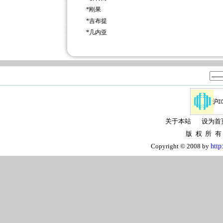
*
刚果
*
吉布提
*
几内亚