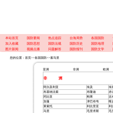
本站首页
国防要闻
热点追踪
台海局势
各国国防
加入收藏
国防思想
国防法规
国防历史
国防地理
图片新闻
视频点播
问题解答
国防报刊
国防文学
您的位置：
首页
>>
各国国防
>>
索马里
亚洲
非洲
欧洲
非 洲
阿尔及利亚
埃及
埃
布基纳法索
布隆迪
赤
冈比亚
刚果
吉
加蓬
津巴布韦
喀
莱索托
利比里亚
利
马里
毛里求斯
毛