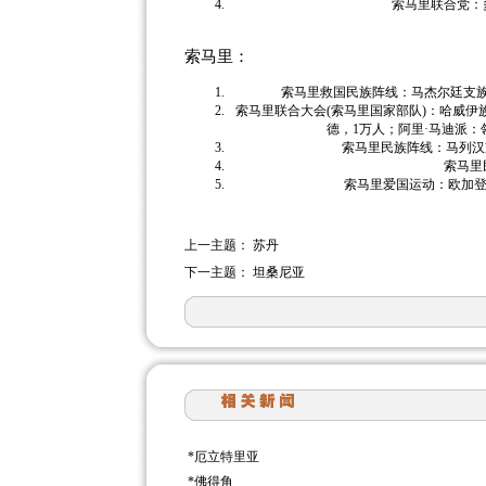
索马里联合党：
索马里：
索马里救国民族阵线：马杰尔廷支族，
索马里联合大会(索马里国家部队)：哈威伊
德，1万人；阿里·马迪派：
索马里民族阵线：马列汉支
索马里
索马里爱国运动：欧加登部
上一主题：
苏丹
下一主题：
坦桑尼亚
*
厄立特里亚
*
佛得角