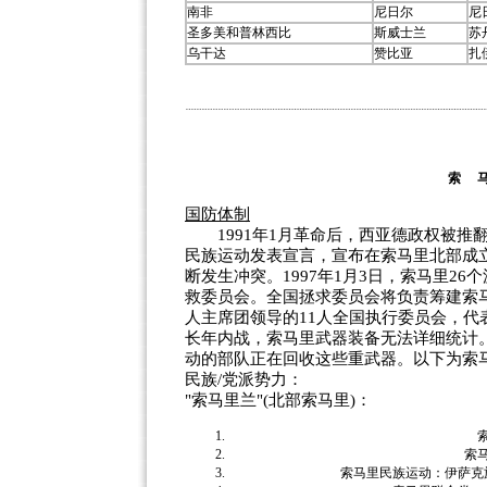
南非
尼日尔
尼
圣多美和普林西比
斯威士兰
苏
乌干达
赞比亚
扎
索 
国防体制
1991年1月革命后，西亚德政权被推
民族运动发表宣言，宣布在索马里北部成
断发生冲突。1997年1月3日，索马里2
救委员会。全国拯求委员会将负责筹建索
人主席团领导的11人全国执行委员会，
长年内战，索马里武器装备无法详细统计
动的部队正在回收这些重武器。以下为索
民族/党派势力：
"索马里兰"(北部索马里)：
索
索马里民族运动：伊萨克