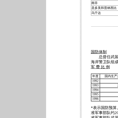
南非
圣多美和普林西比
乌干达
国防体制
总督任武装力
海岸警卫队组
军 费 比 例
年度
国内生产
1992
1993
1994
1995
1996
*表示国防预算
准军事部队约20
准军事部队武器