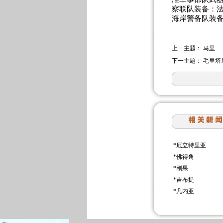
察联队装备：法制
海岸警备队装备
上一主题：
马里
下一主题：
毛里塔
*
厄立特里亚
*
佛得角
*
刚果
*
吉布提
*
几内亚