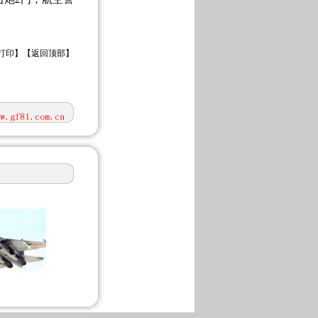
打印
】【
返回顶部
】