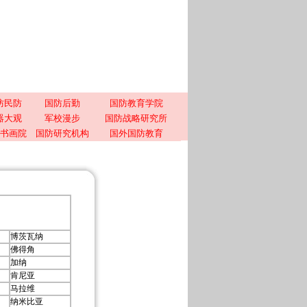
防民防
国防后勤
国防教育学院
器大观
军校漫步
国防战略研究所
书画院
国防研究机构
国外国防教育
博茨瓦纳
佛得角
加纳
肯尼亚
马拉维
纳米比亚