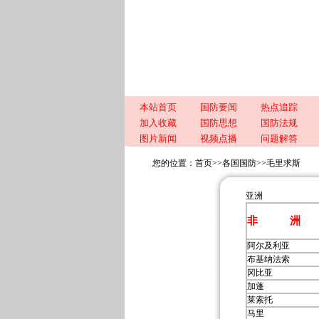
本站首页
国防要闻
热点追踪
加入收藏
国防思想
国防法规
图片新闻
视频点播
问题解答
您的位置：
首页
>>
各国国防
>>
毛里求斯
亚洲
非 洲
阿尔及利亚
布基纳法索
冈比亚
加蓬
莱索托
马里