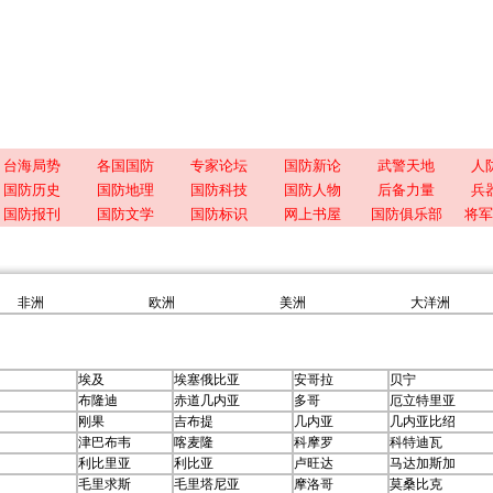
台海局势
各国国防
专家论坛
国防新论
武警天地
人
国防历史
国防地理
国防科技
国防人物
后备力量
兵
国防报刊
国防文学
国防标识
网上书屋
国防俱乐部
将军
非洲
欧洲
美洲
大洋洲
埃及
埃塞俄比亚
安哥拉
贝宁
布隆迪
赤道几内亚
多哥
厄立特里亚
刚果
吉布提
几内亚
几内亚比绍
津巴布韦
喀麦隆
科摩罗
科特迪瓦
利比里亚
利比亚
卢旺达
马达加斯加
毛里求斯
毛里塔尼亚
摩洛哥
莫桑比克