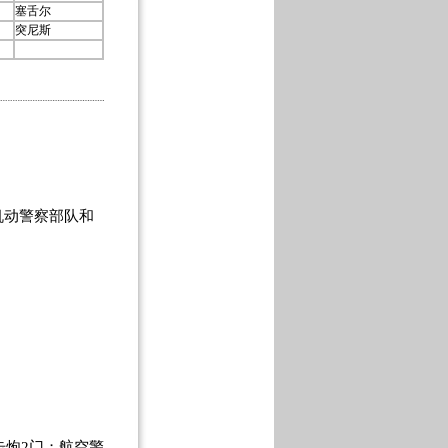
塞舌尔
突尼斯
动警察部队和
击炮2门；航空警