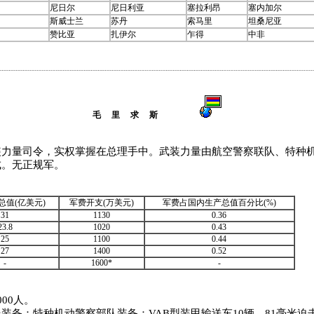
尼日尔
尼日利亚
塞拉利昂
塞内加尔
斯威士兰
苏丹
索马里
坦桑尼亚
赞比亚
扎伊尔
乍得
中非
毛 里 求 斯
量司令，实权掌握在总理手中。武装力量由航空警察联队、特种机
成。无正规军。
总值(亿美元)
军费开支(万美元)
军费占国内生产总值百分比(%)
31
1130
0.36
23.8
1020
0.43
25
1100
0.44
27
1400
0.52
-
1600*
-
。
00人。
装备：特种机动警察部队装备：VAB型装甲输送车10辆，81毫米迫