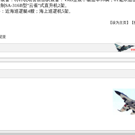
SA-316B型"云雀"式直升机2架。
：近海巡逻艇4艘；海上巡逻机5架。
【
设为主页
】【
尼亚