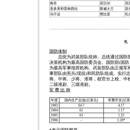
南非
尼日尔
尼
圣多美和普林西比
斯威士兰
苏
乌干达
赞比亚
扎
扎
国防体制
总统为武装部队统帅。总统通过国防部
决策机构为最高国防委员会。国防部(国防
为最高军事指挥机构。武装部队由正规军
事部队由宪兵(现役)和民防队组成。实行
将、中将、少将、准将，校官分上校、中
二级准尉、三级准尉。
军 费 比 例
年度
国内生产总值(亿美元)
军费开支(亿美
1993
64.7
4.17
1994
61
1.17
1995
63
1.25
1996
-
1.20*