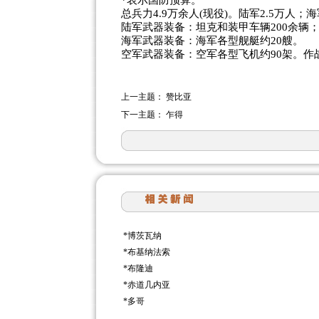
*表示国防预算。
总兵力4.9万余人(现役)。陆军2.5万人；海
陆军武器装备：坦克和装甲车辆200余辆；
海军武器装备：海军各型舰艇约20艘。
空军武器装备：空军各型飞机约90架。作战
上一主题：
赞比亚
下一主题：
乍得
*
博茨瓦纳
*
布基纳法索
*
布隆迪
*
赤道几内亚
*
多哥