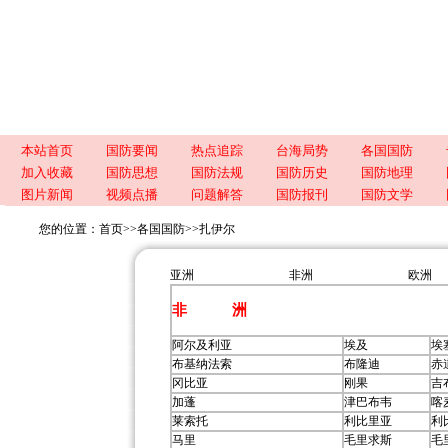
本站首页
国防要闻
热点追踪
台海局势
各国国防
加入收藏
国防思想
国防法规
国防历史
国防地理
图片新闻
视频点播
问题解答
国防报刊
国防文学
您的位置：
首页
>>
各国国防
>>
扎伊尔
亚洲
非洲
欧洲
非 洲
阿尔及利亚
埃及
埃
布基纳法索
布隆迪
赤
冈比亚
刚果
吉
加蓬
津巴布韦
喀
莱索托
利比里亚
利
马里
毛里求斯
毛