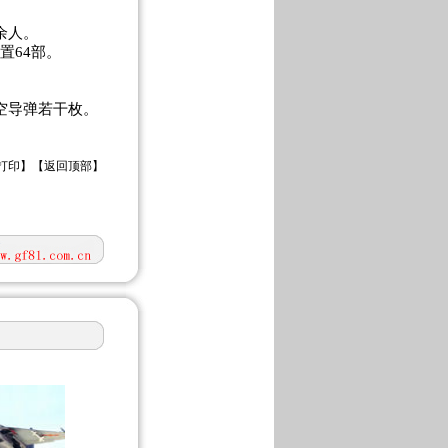
0余人。
置64部。
空空导弹若干枚。
打印
】【
返回顶部
】