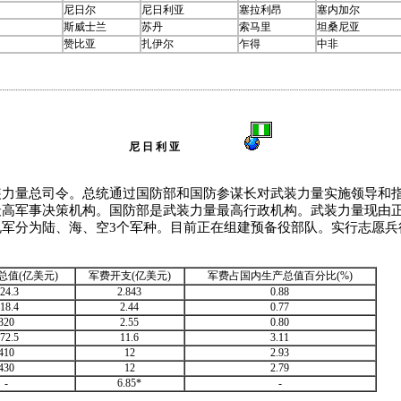
尼日尔
尼日利亚
塞拉利昂
塞内加尔
斯威士兰
苏丹
索马里
坦桑尼亚
赞比亚
扎伊尔
乍得
中非
尼 日 利 亚
量总司令。总统通过国防部和国防参谋长对武装力量实施领导和指
最高军事决策机构。国防部是武装力量最高行政机构。武装力量现由
规军分为陆、海、空3个军种。目前正在组建预备役部队。实行志愿兵
总值(亿美元)
军费开支(亿美元)
军费占国内生产总值百分比(%)
24.3
2.843
0.88
18.4
2.44
0.77
320
2.55
0.80
72.5
11.6
3.11
410
12
2.93
430
12
2.79
-
6.85*
-