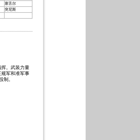
塞舌尔
突尼斯
挥。武装力量
正规军和准军事
役制。