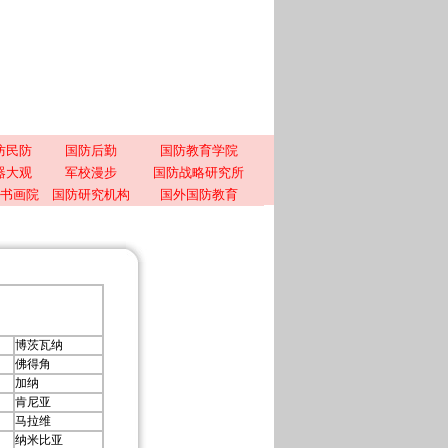
防民防
国防后勤
国防教育学院
器大观
军校漫步
国防战略研究所
书画院
国防研究机构
国外国防教育
博茨瓦纳
佛得角
加纳
肯尼亚
马拉维
纳米比亚