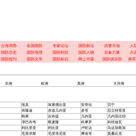
台海局势
各国国防
专家论坛
国防新论
武警天地
人
国防历史
国防地理
国防科技
国防人物
后备力量
兵
国防报刊
国防文学
国防标识
网上书屋
国防俱乐部
将军
非洲
欧洲
美洲
大洋洲
埃及
埃塞俄比亚
安哥拉
贝宁
布隆迪
赤道几内亚
多哥
厄立特里亚
刚果
吉布提
几内亚
几内亚比绍
津巴布韦
喀麦隆
科摩罗
科特迪瓦
利比里亚
利比亚
卢旺达
马达加斯加
毛里求斯
毛里塔尼亚
摩洛哥
莫桑比克