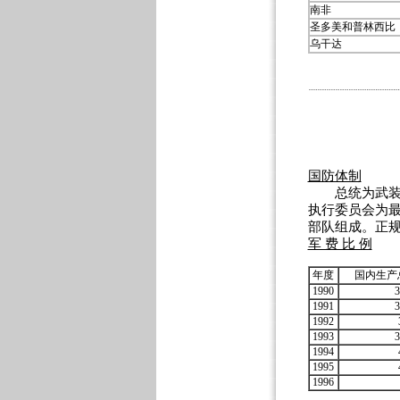
南非
圣多美和普林西比
乌干达
国防体制
总统为武装力
执行委员会为
部队组成。正
军 费 比 例
年度
国内生产
1990
3
1991
3
1992
1993
3
1994
1995
1996