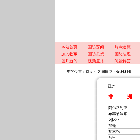
本站首页
国防要闻
热点追踪
加入收藏
国防思想
国防法规
图片新闻
视频点播
问题解答
您的位置：
首页
>>
各国国防
>>
尼日利亚
亚洲
非 洲
阿尔及利亚
布基纳法索
冈比亚
加蓬
莱索托
马里