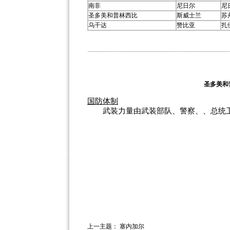
南非
尼日尔
尼
圣多美和普林西比
斯威士兰
苏
乌干达
赞比亚
扎
圣多美和
国防体制
武装力量由武装部队、警察、、总统卫
上一主题：
塞内加尔