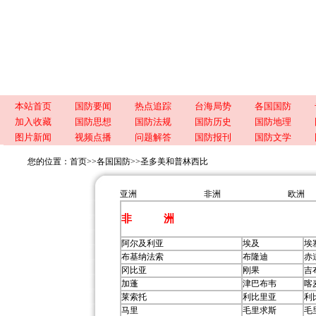
本站首页
国防要闻
热点追踪
台海局势
各国国防
加入收藏
国防思想
国防法规
国防历史
国防地理
图片新闻
视频点播
问题解答
国防报刊
国防文学
您的位置：
首页
>>
各国国防
>>
圣多美和普林西比
亚洲
非洲
欧洲
非 洲
阿尔及利亚
埃及
埃
布基纳法索
布隆迪
赤
冈比亚
刚果
吉
加蓬
津巴布韦
喀
莱索托
利比里亚
利
马里
毛里求斯
毛