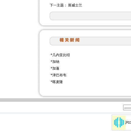
下一主题：
斯威士兰
*
几内亚比绍
*
加纳
*
加蓬
*
津巴布韦
*
喀麦隆