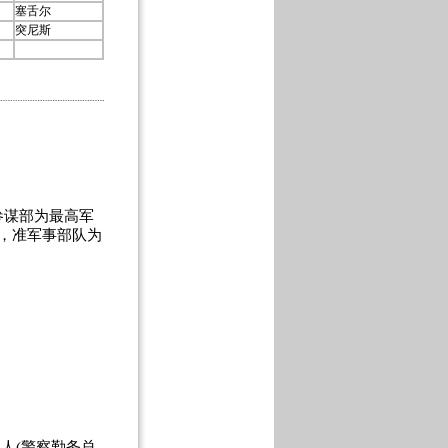
塞舌尔
突尼斯
谋部为最高军
，准军事部队为
00人(警察勤务总