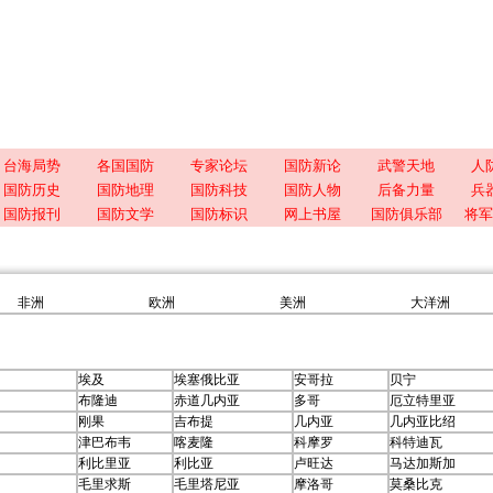
台海局势
各国国防
专家论坛
国防新论
武警天地
人
国防历史
国防地理
国防科技
国防人物
后备力量
兵
国防报刊
国防文学
国防标识
网上书屋
国防俱乐部
将军
非洲
欧洲
美洲
大洋洲
埃及
埃塞俄比亚
安哥拉
贝宁
布隆迪
赤道几内亚
多哥
厄立特里亚
刚果
吉布提
几内亚
几内亚比绍
津巴布韦
喀麦隆
科摩罗
科特迪瓦
利比里亚
利比亚
卢旺达
马达加斯加
毛里求斯
毛里塔尼亚
摩洛哥
莫桑比克