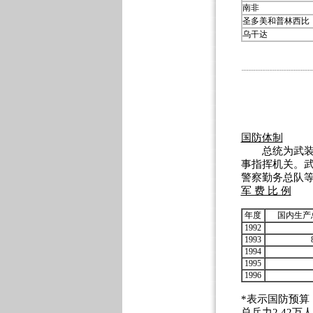
南非
圣多美和普林西比
乌干达
国防体制
总统为武装力
事指挥机关。
警察勤务总队
军 费 比 例
年度
国内生产
1992
1993
1994
1995
1996
*表示国防预算
总兵力2.42万