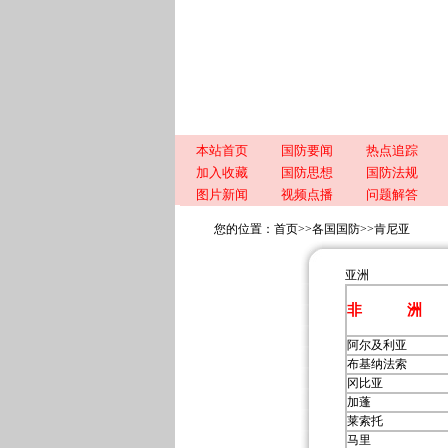
本站首页
国防要闻
热点追踪
加入收藏
国防思想
国防法规
图片新闻
视频点播
问题解答
您的位置：
首页
>>
各国国防
>>
肯尼亚
亚洲
非 洲
阿尔及利亚
布基纳法索
冈比亚
加蓬
莱索托
马里