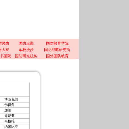
防民防
国防后勤
国防教育学院
器大观
军校漫步
国防战略研究所
书画院
国防研究机构
国外国防教育
博茨瓦纳
佛得角
加纳
肯尼亚
马拉维
纳米比亚