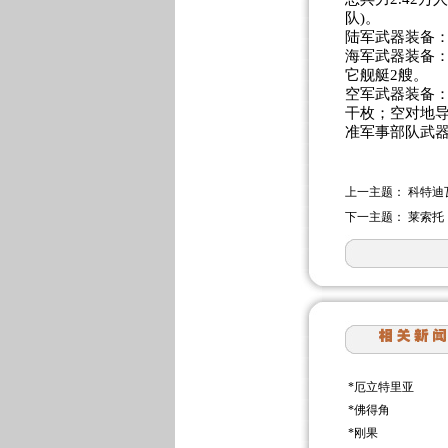
队)。
陆军武器装备：
海军武器装备：
它舰艇2艘。
空军武器装备：
干枚；空对地
准军事部队武器
上一主题：
科特迪
下一主题：
莱索托
*
厄立特里亚
*
佛得角
*
刚果