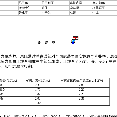
尼日尔
尼日利亚
塞拉利昂
塞内加尔
斯威士兰
苏丹
索马里
坦桑尼亚
赞比亚
扎伊尔
乍得
中非
肯 尼 亚
量统帅。总统通过总参谋部对全国武装力量实施领导和指挥。总参
武装力量由正规军和准军事部队组成。正规军分为陆、海、空3个军种
等。实行志愿兵役制。
总值(亿美元)
军费开支(亿美元)
军费占国内生产总值百分比(%)
80
2.30
2.88
81.5
1.79
2.20
85
1.87
2.20
89
2.06
2.31
-
1.98*
-
人(现役)。陆军2.05万人；海军1200人；空军2500人；准军事部队50