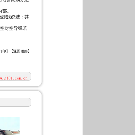
4部。
登陆舰2艘；其
：空对空导弹若
打印
】【
返回顶部
】